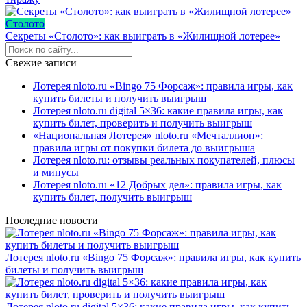
Столото
Секреты «Столото»: как выиграть в «Жилищной лотерее»
Свежие записи
Лотерея nloto.ru «Bingo 75 Форсаж»: правила игры, как
купить билеты и получить выигрыш
Лотерея nloto.ru digital 5×36: какие правила игры, как
купить билет, проверить и получить выигрыш
«Национальная Лотерея» nloto.ru «Мечталлион»:
правила игры от покупки билета до выигрыша
Лотерея nloto.ru: отзывы реальных покупателей, плюсы
и минусы
Лотерея nloto.ru «12 Добрых дел»: правила игры, как
купить билет, получить выигрыш
Последние новости
Лотерея nloto.ru «Bingo 75 Форсаж»: правила игры, как купить
билеты и получить выигрыш
Лотерея nloto.ru digital 5×36: какие правила игры, как купить