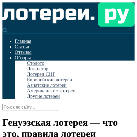
Главная
Статьи
Отзывы
Обзоры
Столото
Лоттостар
Лотереи СНГ
Европейские лотереи
Азиатские лотереи
Американские лотереи
Другие лотереи
Генуэзская лотерея — что
это, правила лотереи