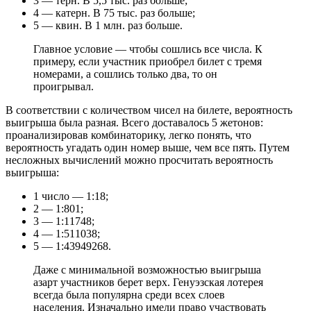
3 — терн. В 5,5 тыс. раз больше;
4 — катерн. В 75 тыс. раз больше;
5 — квин. В 1 млн. раз больше.
Главное условие — чтобы сошлись все числа. К
примеру, если участник приобрел билет с тремя
номерами, а сошлись только два, то он
проигрывал.
В соответствии с количеством чисел на билете, вероятность
выигрыша была разная. Всего доставалось 5 жетонов:
проанализировав комбинаторику, легко понять, что
вероятность угадать один номер выше, чем все пять. Путем
несложных вычислений можно просчитать вероятность
выигрыша:
1 число — 1:18;
2 — 1:801;
3 — 1:11748;
4 — 1:511038;
5 — 1:43949268.
Даже с минимальной возможностью выигрыша
азарт участников берет верх. Генуэзская лотерея
всегда была популярна среди всех слоев
населения. Изначально имели право участвовать