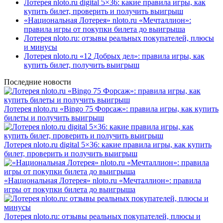
Лотерея nloto.ru digital 5×36: какие правила игры, как
купить билет, проверить и получить выигрыш
«Национальная Лотерея» nloto.ru «Мечталлион»:
правила игры от покупки билета до выигрыша
Лотерея nloto.ru: отзывы реальных покупателей, плюсы
и минусы
Лотерея nloto.ru «12 Добрых дел»: правила игры, как
купить билет, получить выигрыш
Последние новости
Лотерея nloto.ru «Bingo 75 Форсаж»: правила игры, как купить
билеты и получить выигрыш
Лотерея nloto.ru digital 5×36: какие правила игры, как купить
билет, проверить и получить выигрыш
«Национальная Лотерея» nloto.ru «Мечталлион»: правила
игры от покупки билета до выигрыша
Лотерея nloto.ru: отзывы реальных покупателей, плюсы и