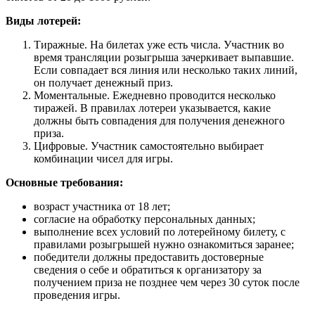
Виды лотерей:
Тиражные. На билетах уже есть числа. Участник во
время трансляции розыгрыша зачеркивает выпавшие.
Если совпадает вся линия или несколько таких линий,
он получает денежный приз.
Моментальные. Ежедневно проводится несколько
тиражей. В правилах лотереи указывается, какие
должны быть совпадения для получения денежного
приза.
Цифровые. Участник самостоятельно выбирает
комбинации чисел для игры.
Основные требования:
возраст участника от 18 лет;
согласие на обработку персональных данных;
выполнение всех условий по лотерейному билету, с
правилами розыгрышей нужно ознакомиться заранее;
победители должны предоставить достоверные
сведения о себе и обратиться к организатору за
получением приза не позднее чем через 30 суток после
проведения игры.