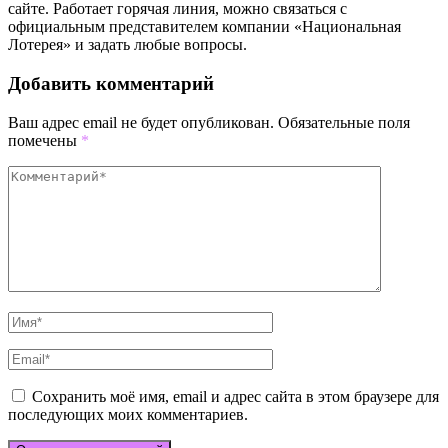
сайте. Работает горячая линия, можно связаться с
официальным представителем компании «Национальная
Лотерея» и задать любые вопросы.
Добавить комментарий
Ваш адрес email не будет опубликован.
Обязательные поля
помечены
*
Сохранить моё имя, email и адрес сайта в этом браузере для
последующих моих комментариев.