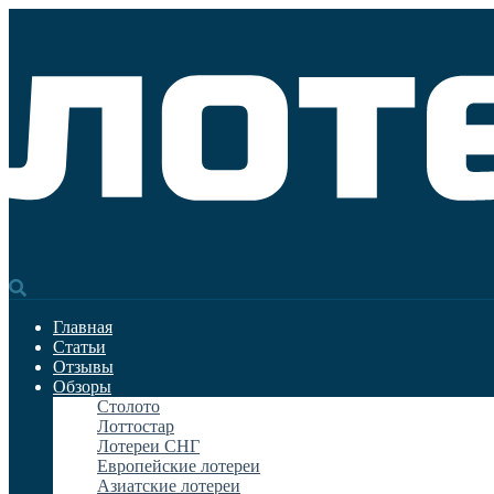
Главная
Статьи
Отзывы
Обзоры
Столото
Лоттостар
Лотереи СНГ
Европейские лотереи
Азиатские лотереи