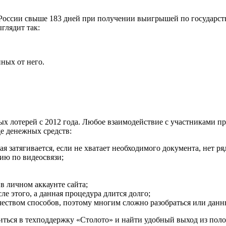
оссии свыше 183 дней при получении выигрышей по государстве
глядит так:
ных от него.
ых лотерей с 2012 года. Любое взаимодействие с участниками п
е денежных средств:
я затягивается, если не хватает необходимого документа, нет 
ию по видеосвязи;
 личном аккаунте сайта;
ле этого, а данная процедура длится долго;
ством способов, поэтому многим сложно разобраться или данны
иться в техподдержку «Столото» и найти удобный выход из пол