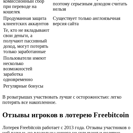
комиссионный сбор
поэтому серьезным доходом считать
при переводе на
нельзя
кошелек
Продуманная защита
Существует только англоязычная
клиентских аккаунтов
версия сайта
Те, кто не вкладывают
свои деньги, а
получают пассивный
доход, могут потерять
только заработанные
Пользователи имеют
несколько
возможностей
заработка
одновременно
Регулярные бонусы
В розыгрышах участвовать лучше с осторожностью: легко
потерять все накопленное.
Отзывы игроков в лотерею Freebitcoin
Лотерея Freebitcoin работает с 2013 года. Отзывы участников о
ней разные, но владельцы ничего не скрывают и полярно