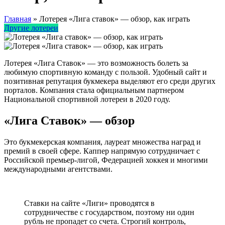
Главная
»
Лотерея «Лига ставок» — обзор, как играть
Другие лотереи
Лотерея «Лига Ставок» — это возможность болеть за
любимую спортивную команду с пользой. Удобный сайт и
позитивная репутация букмекера выделяют его среди других
порталов. Компания стала официальным партнером
Национальной спортивной лотереи в 2020 году.
«Лига Ставок» — обзор
Это букмекерская компания, лауреат множества наград и
премий в своей сфере. Каппер напрямую сотрудничает с
Российской премьер-лигой, Федерацией хоккея и многими
международными агентствами.
Ставки на сайте «Лиги» проводятся в
сотрудничестве с государством, поэтому ни один
рубль не пропадет со счета. Строгий контроль,