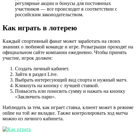
регулярные акции и бонусы для постоянных
участников — все происходит в соответствии с
российским законодательством.
Как играть в лотерею
Каждый спортивный фанат может заработать на своих
знаниях о любимой команде и игре. Розыгрыши проходят на
официальном сайте компании ежедневно. Чтобы принять
участие, игрок должен:
Создать личный кабинет.
Зайти в раздел Live.
Выбрать интересующий вид спорта и нужный матч.
Кликнуть на кнопку с лучшей ставкой.
Повысить или понизить сумму и нажать на кнопку
«Заключить пари».
Наблюдать за тем, как играет ставка, клиент может в режиме
online на той же вкладке. Также контролировать ход матча
можно из личного кабинета.