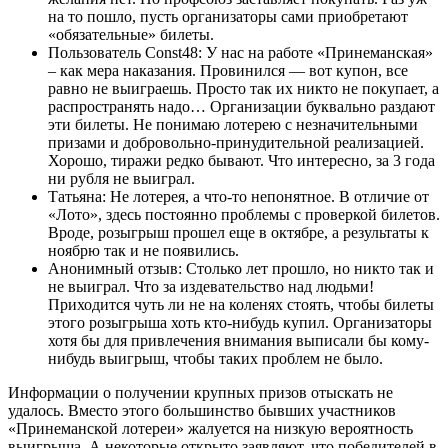
на то пошло, пусть организаторы сами приобретают
«обязательные» билеты.
Пользователь Const48: У нас на работе «Принеманская»
– как мера наказания. Провинился — вот купон, все
равно не выиграешь. Просто так их никто не покупает, а
распространять надо… Организации буквально раздают
эти билеты. Не понимаю лотерею с незначительными
призами и добровольно-принудительной реализацией.
Хорошо, тиражи редко бывают. Что интересно, за 3 года
ни рубля не выиграл.
Татьяна: Не лотерея, а что-то непонятное. В отличие от
«Лото», здесь постоянно проблемы с проверкой билетов.
Вроде, розыгрыш прошел еще в октябре, а результаты к
ноябрю так и не появились.
Анонимный отзыв: Столько лет прошло, но никто так и
не выиграл. Что за издевательство над людьми!
Приходится чуть ли не на коленях стоять, чтобы билеты
этого розыгрыша хоть кто-нибудь купил. Организаторы
хотя бы для привлечения внимания выписали бы кому-
нибудь выигрыш, чтобы таких проблем не было.
Информации о получении крупных призов отыскать не
удалось. Вместо этого большинство бывших участников
«Принеманской лотереи» жалуется на низкую вероятность
выигрыша. А некоторые открыто заявляют, что победителей в