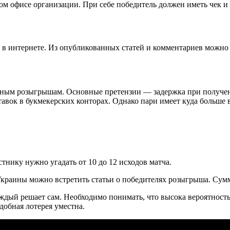
м офисе организации. При себе победитель должен иметь чек и 
в в интернете. Из опубликованных статей и комментариев можн
обным розыгрышам. Основные претензии — задержка при получен
вок в букмекерских конторах. Однако пари имеет куда больше в
тнику нужно угадать от 10 до 12 исходов матча.
Украины можно встретить статьи о победителях розыгрыша. Сум
ждый решает сам. Необходимо понимать, что высока вероятност
одобная лотерея уместна.