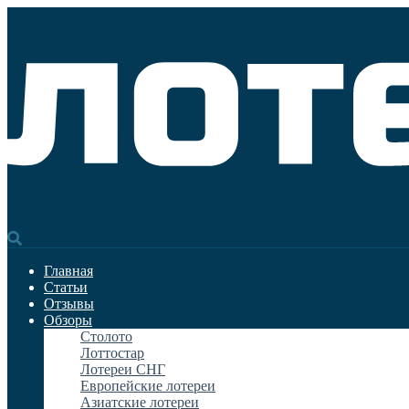
Главная
Статьи
Отзывы
Обзоры
Столото
Лоттостар
Лотереи СНГ
Европейские лотереи
Азиатские лотереи