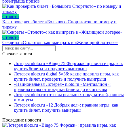
розыгрыша призов
Столото
Как проверить билет «Большого Спортлото» по номеру и
тиражу
Столото
Секреты «Столото»: как выиграть в «Жилищной лотерее»
Свежие записи
Лотерея nloto.ru «Bingo 75 Форсаж»: правила игры, как
купить билеты и получить выигрыш
Лотерея nloto.ru digital 5×36: какие правила игры, как
купить билет, проверить и получить выигрыш
«Национальная Лотерея» nloto.ru «Мечталлион»:
правила игры от покупки билета до выигрыша
Лотерея nloto.ru: отзывы реальных покупателей, плюсы
и минусы
Лотерея nloto.ru «12 Добрых дел»: правила игры, как
купить билет, получить выигрыш
Последние новости