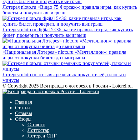
Лотерея nloto.ru «Bingo 75 Форсаж»: правила игры, как купить
билеты и получить выигрыш
Лотерея nloto.ru digital 5×36: какие правила игры, как купить
билет, проверить и получить выигрыш
«Национальная Лотерея» nloto.ru «Мечталлион»: правила
игры от покупки билета до выигрыша
Лотерея nloto.ru: отзывы реальных покупателей, плюсы и
минусы
© Copyright 2025 Вся правда о лотореях в России - Loterei.ru.
Главная
Статьи
Отзывы
Обзоры
Столото
Лоттостар
Лотереи СНГ