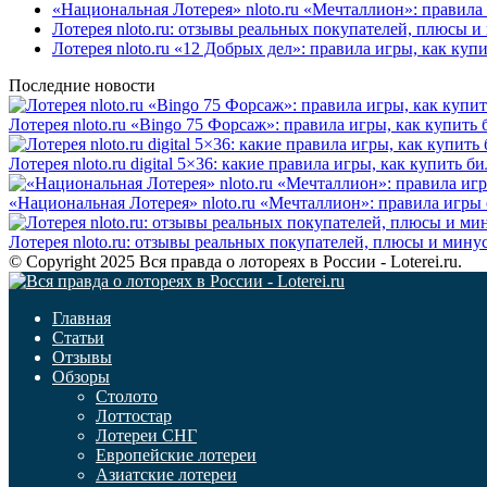
«Национальная Лотерея» nloto.ru «Мечталлион»: правила
Лотерея nloto.ru: отзывы реальных покупателей, плюсы 
Лотерея nloto.ru «12 Добрых дел»: правила игры, как ку
Последние новости
Лотерея nloto.ru «Bingo 75 Форсаж»: правила игры, как купит
Лотерея nloto.ru digital 5×36: какие правила игры, как купить
«Национальная Лотерея» nloto.ru «Мечталлион»: правила игры
Лотерея nloto.ru: отзывы реальных покупателей, плюсы и мину
© Copyright 2025 Вся правда о лотореях в России - Loterei.ru.
Главная
Статьи
Отзывы
Обзоры
Столото
Лоттостар
Лотереи СНГ
Европейские лотереи
Азиатские лотереи