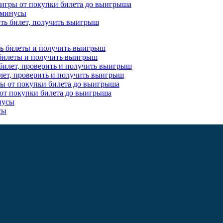
 игры от покупки билета до выигрыша
и минусы
пить билет, получить выигрыш
ь билеты и получить выигрыш
 билет, проверить и получить выигрыш
 от покупки билета до выигрыша
сы