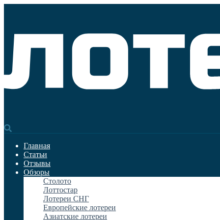
Главная
Статьи
Отзывы
Обзоры
Столото
Лоттостар
Лотереи СНГ
Европейские лотереи
Азиатские лотереи