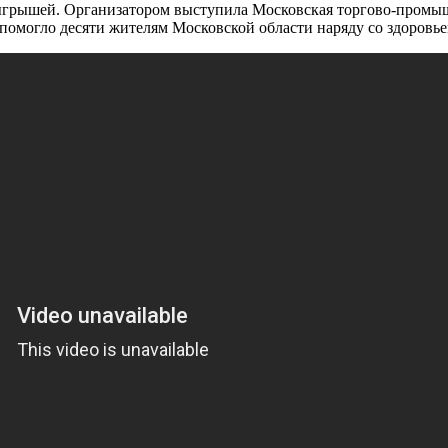
розыгрышей. Организатором выступила Московская торгово-промы
помогло десяти жителям Московской области наряду со здоровь