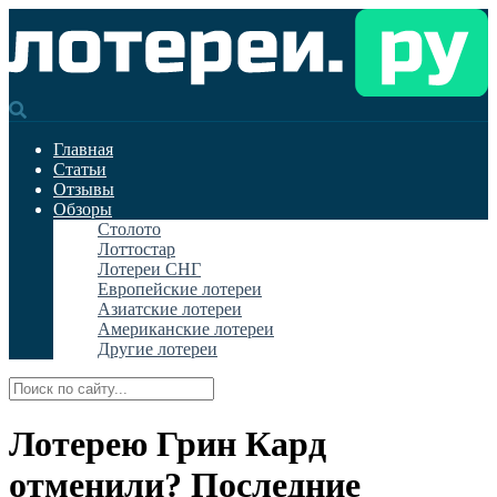
Главная
Статьи
Отзывы
Обзоры
Столото
Лоттостар
Лотереи СНГ
Европейские лотереи
Азиатские лотереи
Американские лотереи
Другие лотереи
Лотерею Грин Кард
отменили? Последние