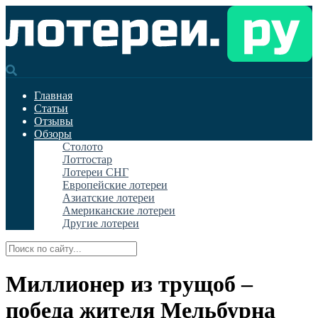
Главная
Статьи
Отзывы
Обзоры
Столото
Лоттостар
Лотереи СНГ
Европейские лотереи
Азиатские лотереи
Американские лотереи
Другие лотереи
Миллионер из трущоб –
победа жителя Мельбурна