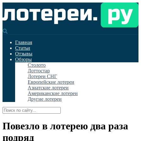
Главная
Статьи
Отзывы
Обзоры
Столото
Лоттостар
Лотереи СНГ
Европейские лотереи
Азиатские лотереи
Американские лотереи
Другие лотереи
Повезло в лотерею два раза
подряд