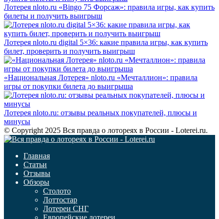
Лотерея nloto.ru «Bingo 75 Форсаж»: правила игры, как купить
билеты и получить выигрыш
Лотерея nloto.ru digital 5×36: какие правила игры, как купить
билет, проверить и получить выигрыш
«Национальная Лотерея» nloto.ru «Мечталлион»: правила
игры от покупки билета до выигрыша
Лотерея nloto.ru: отзывы реальных покупателей, плюсы и
минусы
© Copyright 2025 Вся правда о лотореях в России - Loterei.ru.
Главная
Статьи
Отзывы
Обзоры
Столото
Лоттостар
Лотереи СНГ
Европейские лотереи