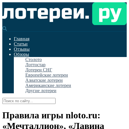
Главная
Статьи
Отзывы
Обзоры
Столото
Лоттостар
Лотереи СНГ
Европейские лотереи
Азиатские лотереи
Американские лотереи
Другие лотереи
Правила игры nloto.ru:
«Мечталлион», «Лавина