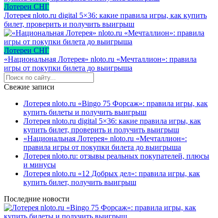
Лотереи СНГ
Лотерея nloto.ru digital 5×36: какие правила игры, как купить
билет, проверить и получить выигрыш
Лотереи СНГ
«Национальная Лотерея» nloto.ru «Мечталлион»: правила
игры от покупки билета до выигрыша
Свежие записи
Лотерея nloto.ru «Bingo 75 Форсаж»: правила игры, как
купить билеты и получить выигрыш
Лотерея nloto.ru digital 5×36: какие правила игры, как
купить билет, проверить и получить выигрыш
«Национальная Лотерея» nloto.ru «Мечталлион»:
правила игры от покупки билета до выигрыша
Лотерея nloto.ru: отзывы реальных покупателей, плюсы
и минусы
Лотерея nloto.ru «12 Добрых дел»: правила игры, как
купить билет, получить выигрыш
Последние новости