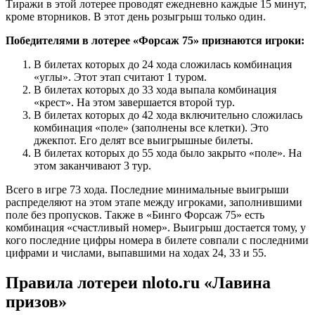
Тиражи в этой лотерее проводят ежедневно каждые 15 минут,
кроме вторников. В этот день розыгрыш только один.
Победителями в лотерее «Форсаж 75» признаются игроки:
В билетах которых до 24 хода сложилась комбинация
«углы». Этот этап считают 1 туром.
В билетах которых до 33 хода выпала комбинация
«крест». На этом завершается второй тур.
В билетах которых до 42 хода включительно сложилась
комбинация «поле» (заполнены все клетки). Это
джекпот. Его делят все выигрышные билеты.
В билетах которых до 55 хода было закрыто «поле». На
этом заканчивают 3 тур.
Всего в игре 73 хода. Последние минимальные выигрыши
распределяют на этом этапе между игроками, заполнившими
поле без пропусков. Также в «Бинго Форсаж 75» есть
комбинация «счастливый номер». Выигрыш достается тому, у
кого последние цифры номера в билете совпали с последними
цифрами и числами, выпавшими на ходах 24, 33 и 55.
Правила лотереи nloto.ru «Лавина
призов»