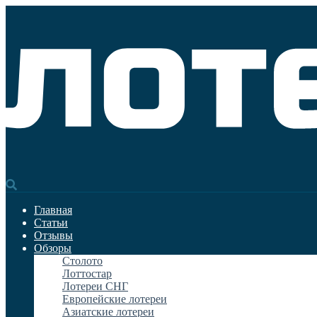
Главная
Статьи
Отзывы
Обзоры
Столото
Лоттостар
Лотереи СНГ
Европейские лотереи
Азиатские лотереи