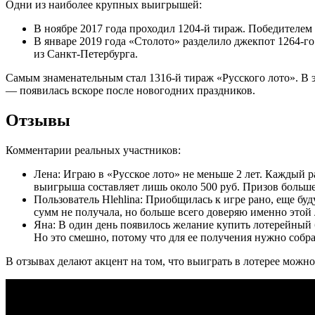
Одни из наиболее крупных выигрышей:
В ноябре 2017 года проходил 1204-й тираж. Победителем
В январе 2019 года «Столото» разделило джекпот 1264-г
из Санкт-Петербурга.
Самым знаменательным стал 1316-й тираж «Русского лото». В 
— появилась вскоре после новогодних праздников.
Отзывы
Комментарии реальных участников:
Лена: Играю в «Русское лото» не меньше 2 лет. Каждый ра
выигрыша составляет лишь около 500 руб. Призов больше 
Пользователь Hlehlina: Приобщилась к игре рано, еще бу
сумм не получала, но больше всего доверяю именно этой 
Яна: В один день появилось желание купить лотерейный 
Но это смешно, потому что для ее получения нужно собра
В отзывах делают акцент на том, что выиграть в лотерее можн