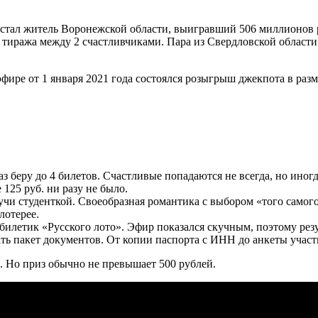
 стал житель Воронежской области, выигравший 506 миллионов 
о тиража между 2 счастливчиками. Пара из Свердловской област
эфире от 1 января 2021 года состоялся розыгрыш джекпота в ра
з беру до 4 билетов. Счастливые попадаются не всегда, но иног
125 руб. ни разу не было.
дучи студенткой. Своеобразная романтика с выбором «того самог
лотерее.
билетик «Русского лото». Эфир показался скучным, поэтому рез
ть пакет документов. От копии паспорта с ИНН до анкеты участн
о. Но приз обычно не превышает 500 рублей.