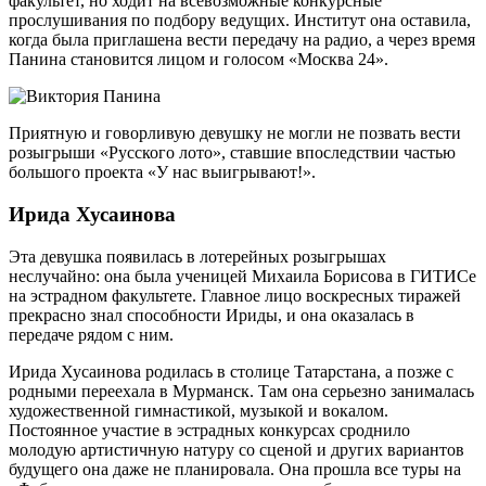
факультет, но ходит на всевозможные конкурсные
прослушивания по подбору ведущих. Институт она оставила,
когда была приглашена вести передачу на радио, а через время
Панина становится лицом и голосом «Москва 24».
Приятную и говорливую девушку не могли не позвать вести
розыгрыши «Русского лото», ставшие впоследствии частью
большого проекта «У нас выигрывают!».
Ирида Хусаинова
Эта девушка появилась в лотерейных розыгрышах
неслучайно: она была ученицей Михаила Борисова в ГИТИСе
на эстрадном факультете. Главное лицо воскресных тиражей
прекрасно знал способности Ириды, и она оказалась в
передаче рядом с ним.
Ирида Хусаинова родилась в столице Татарстана, а позже с
родными переехала в Мурманск. Там она серьезно занималась
художественной гимнастикой, музыкой и вокалом.
Постоянное участие в эстрадных конкурсах сроднило
молодую артистичную натуру со сценой и других вариантов
будущего она даже не планировала. Она прошла все туры на