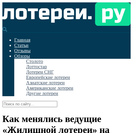
Главная
Статьи
Отзывы
Обзоры
Столото
Лоттостар
Лотереи СНГ
Европейские лотереи
Азиатские лотереи
Американские лотереи
Другие лотереи
Как менялись ведущие
«Жилищной лотереи» на