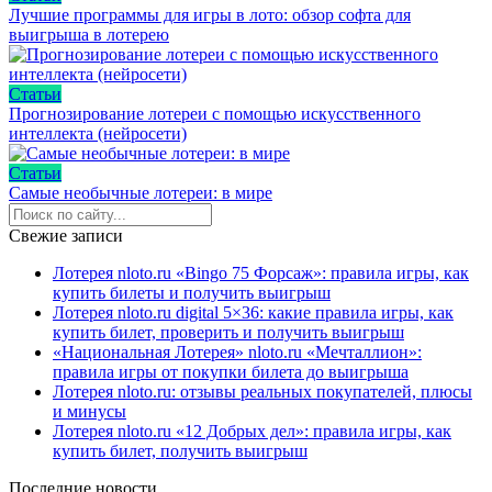
Лучшие программы для игры в лото: обзор софта для
выигрыша в лотерею
Статьи
Прогнозирование лотереи с помощью искусственного
интеллекта (нейросети)
Статьи
Самые необычные лотереи: в мире
Свежие записи
Лотерея nloto.ru «Bingo 75 Форсаж»: правила игры, как
купить билеты и получить выигрыш
Лотерея nloto.ru digital 5×36: какие правила игры, как
купить билет, проверить и получить выигрыш
«Национальная Лотерея» nloto.ru «Мечталлион»:
правила игры от покупки билета до выигрыша
Лотерея nloto.ru: отзывы реальных покупателей, плюсы
и минусы
Лотерея nloto.ru «12 Добрых дел»: правила игры, как
купить билет, получить выигрыш
Последние новости