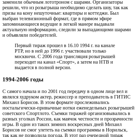
заменили обычным лототроном с шарами. Организаторы
решили, что из розыгрыша необходимо сделать шоу, так как
призы на кону нешуточные: квартиры и коттеджи. Был
выбран телевизионный формат, где в прямом эфире
запоминающиеся ведущие в легкой манере выдавали
актуальную информацию, следили за выпадающими шарами
и объявляли победителей.
Первый тираж прошел в 16.10 1994 г. на канале
РТР, но в ней до 1996 г. участвовали только
москвичи. С 2006 года трансляция розыгрышей
переходит на канал «Спорт», а затем на НТВ и
выдается в полной версии.
1994-2006 годы
С самого начала и по 2001 год передачу в одном лице вел и
являлся худруком актер, режиссер и преподаватель в ГИТИС
Михаил Борисов. В этом формате прослеживались
ностальгически-привычные нотки еженедельных розыгрышей
советского Спортлото. Съемки тиражей организовывались в
разных уголках России, как маячок честности и прозрачности
игры. В один из таких зимних воскресных дней Михаил
Борисов не смог улететь на съемки программы в Норильск,
так как не позволила погода. В этот раз очередной тираж