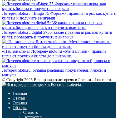
Лотерея nloto.ru «Bingo 75 Форсаж»: правила игры, как купить
билеты и получить выигрыш
Лотерея nloto.ru digital 5×36: какие правила игры, как купить
билет, проверить и получить выигрыш
«Национальная Лотерея» nloto.ru «Мечталлион»: правила
игры от покупки билета до выигрыша
Лотерея nloto.ru: отзывы реальных покупателей, плюсы и
минусы
© Copyright 2025 Вся правда о лотореях в России - Loterei.ru.
Главная
Статьи
Отзывы
Обзоры
Столото
Лоттостар