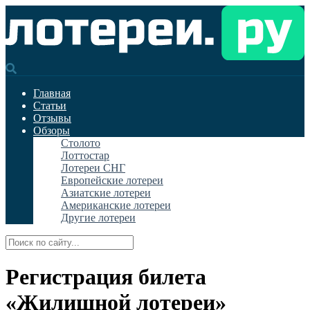
Главная
Статьи
Отзывы
Обзоры
Столото
Лоттостар
Лотереи СНГ
Европейские лотереи
Азиатские лотереи
Американские лотереи
Другие лотереи
Регистрация билета
«Жилищной лотереи»