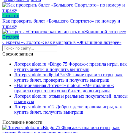
Столото
Как проверить билет «Большого Спортлото» по номеру и
тиражу
Столото
Секреты «Столото»: как выиграть в «Жилищной лотерее»
Свежие записи
Лотерея nloto.ru «Bingo 75 Форсаж»: правила игры, как
купить билеты и получить выигрыш
Лотерея nloto.ru digital 5×36: какие правила игры, как
купить билет, проверить и получить выигрыш
«Национальная Лотерея» nloto.ru «Мечталлион»:
правила игры от покупки билета до выигрыша
Лотерея nloto.ru: отзывы реальных покупателей, плюсы
и минусы
Лотерея nloto.ru «12 Добрых дел»: правила игры, как
купить билет, получить выигрыш
Последние новости