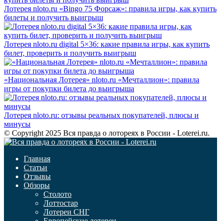
Лотерея nloto.ru «Bingo 75 Форсаж»: правила игры, как купить
билеты и получить выигрыш
Лотерея nloto.ru digital 5×36: какие правила игры, как купить
билет, проверить и получить выигрыш
«Национальная Лотерея» nloto.ru «Мечталлион»: правила
игры от покупки билета до выигрыша
Лотерея nloto.ru: отзывы реальных покупателей, плюсы и
минусы
© Copyright 2025 Вся правда о лотореях в России - Loterei.ru.
Главная
Статьи
Отзывы
Обзоры
Столото
Лоттостар
Лотереи СНГ
Европейские лотереи