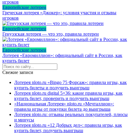
Европейские лотереи
Греческая лотерея «Джокер»: условия участия и отзывы
игроков
Европейские лотереи
Генуэзская лотерея — что это, правила лотереи
Европейские лотереи
Лотерея «Евромиллион»: официальный сайт в России, как
купить билет
Свежие записи
Лотерея nloto.ru «Bingo 75 Форсаж»: правила игры, как
купить билеты и получить выигрыш
Лотерея nloto.ru digital 5×36: какие правила игры, как
купить билет, проверить и получить выигрыш
«Национальная Лотерея» nloto.ru «Мечталлион»:
правила игры от покупки билета до выигрыша
Лотерея nloto.ru: отзывы реальных покупателей, плюсы
и минусы
Лотерея nloto.ru «12 Добрых дел»: правила игры, как
купить билет, получить выигрыш