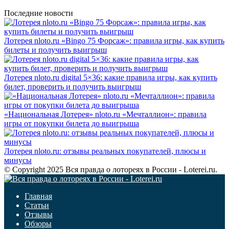
Последние новости
Лотерея nloto.ru «Bingo 75 Форсаж»: правила игры, как купить
билеты и получить выигрыш
Лотерея nloto.ru digital 5×36: какие правила игры, как купить
билет, проверить и получить выигрыш
«Национальная Лотерея» nloto.ru «Мечталлион»: правила
игры от покупки билета до выигрыша
Лотерея nloto.ru: отзывы реальных покупателей, плюсы и
минусы
© Copyright 2025 Вся правда о лотореях в России - Loterei.ru.
Главная
Статьи
Отзывы
Обзоры