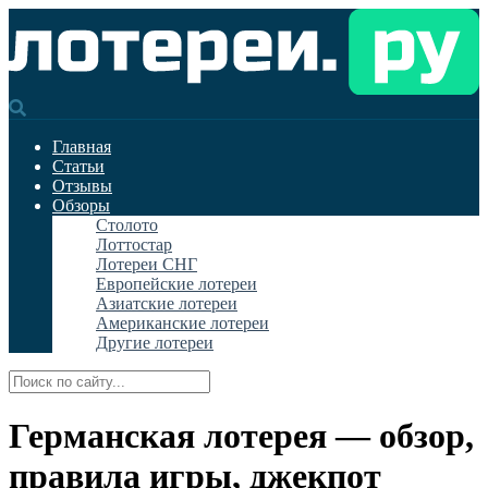
Главная
Статьи
Отзывы
Обзоры
Столото
Лоттостар
Лотереи СНГ
Европейские лотереи
Азиатские лотереи
Американские лотереи
Другие лотереи
Германская лотерея — обзор,
правила игры, джекпот