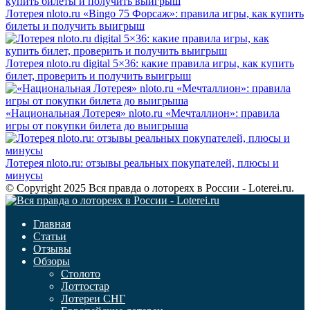
Лотерея nloto.ru «Bingo 75 Форсаж»: правила игры, как купить
билеты и получить выигрыш
Лотерея nloto.ru digital 5×36: какие правила игры, как купить
билет, проверить и получить выигрыш
«Национальная Лотерея» nloto.ru «Мечталлион»: правила
игры от покупки билета до выигрыша
Лотерея nloto.ru: отзывы реальных покупателей, плюсы и
минусы
© Copyright 2025 Вся правда о лотореях в России - Loterei.ru.
Главная
Статьи
Отзывы
Обзоры
Столото
Лоттостар
Лотереи СНГ