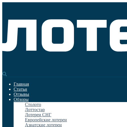
Главная
Статьи
Отзывы
Обзоры
Столото
Лоттостар
Лотереи СНГ
Европейские лотереи
Азиатские лотереи