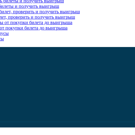
ь билеты и получить выигрыш
 билет, проверить и получить выигрыш
 от покупки билета до выигрыша
сы