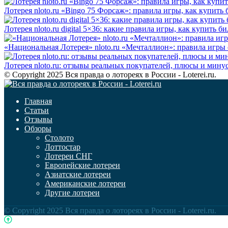
Лотерея nloto.ru «Bingo 75 Форсаж»: правила игры, как купит
Лотерея nloto.ru digital 5×36: какие правила игры, как купить
«Национальная Лотерея» nloto.ru «Мечталлион»: правила игры
Лотерея nloto.ru: отзывы реальных покупателей, плюсы и мину
© Copyright 2025 Вся правда о лотореях в России - Loterei.ru.
Главная
Статьи
Отзывы
Обзоры
Столото
Лоттостар
Лотереи СНГ
Европейские лотереи
Азиатские лотереи
Американские лотереи
Другие лотереи
© Copyright 2025 Вся правда о лотореях в России - Loterei.ru.