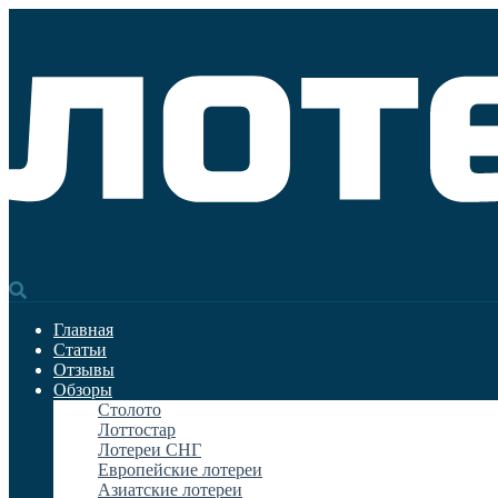
Главная
Статьи
Отзывы
Обзоры
Столото
Лоттостар
Лотереи СНГ
Европейские лотереи
Азиатские лотереи