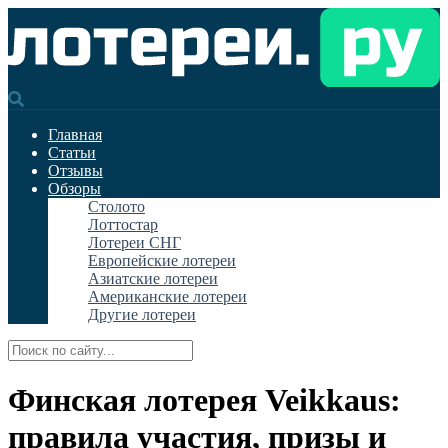
Главная
Статьи
Отзывы
Обзоры
Столото
Лоттостар
Лотереи СНГ
Европейские лотереи
Азиатские лотереи
Американские лотереи
Другие лотереи
Финская лотерея Veikkaus:
правила участия, призы и