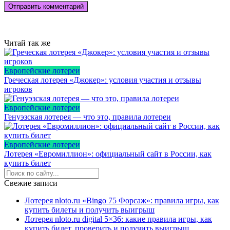
Читай так же
Европейские лотереи
Греческая лотерея «Джокер»: условия участия и отзывы
игроков
Европейские лотереи
Генуэзская лотерея — что это, правила лотереи
Европейские лотереи
Лотерея «Евромиллион»: официальный сайт в России, как
купить билет
Свежие записи
Лотерея nloto.ru «Bingo 75 Форсаж»: правила игры, как
купить билеты и получить выигрыш
Лотерея nloto.ru digital 5×36: какие правила игры, как
купить билет, проверить и получить выигрыш