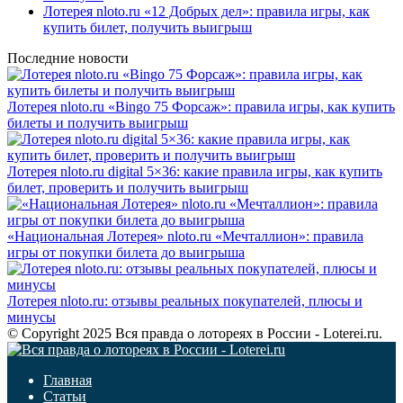
Лотерея nloto.ru «12 Добрых дел»: правила игры, как
купить билет, получить выигрыш
Последние новости
Лотерея nloto.ru «Bingo 75 Форсаж»: правила игры, как купить
билеты и получить выигрыш
Лотерея nloto.ru digital 5×36: какие правила игры, как купить
билет, проверить и получить выигрыш
«Национальная Лотерея» nloto.ru «Мечталлион»: правила
игры от покупки билета до выигрыша
Лотерея nloto.ru: отзывы реальных покупателей, плюсы и
минусы
© Copyright 2025 Вся правда о лотореях в России - Loterei.ru.
Главная
Статьи